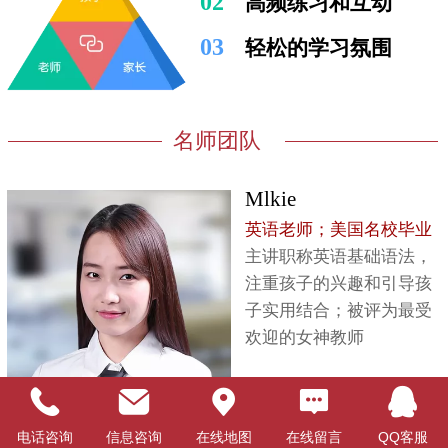
02
高频练习和互动
03
轻松的学习氛围
名师团队
Mlkie
英语老师；美国名校毕业
主讲职称英语基础语法，
注重孩子的兴趣和引导孩
子实用结合；被评为最受
欢迎的女神教师
Skone
电话咨询
信息咨询
在线地图
在线留言
QQ客服